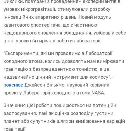
Виклики, пов'язані з проведенням експериментів в
умовах мікрогравітації, стимулювали розробку
інноваційних апаратних рішень. Новий модуль
квантового спостерігача, що є частиною
нещодавнього оновлення обладнання, увібрав у себе
цінні уроки п'ятирічної роботи лабораторії.
"Експерименти, які ми проводимо в Лабораторії
холодного атома, колись дозволять нам вимірювати
гравітацію з безпрецедентною точністю, а це
надзвичайно цінний інструмент для космосу", -
пояснює
Джейсон Вільямс, науковий керівник
проекту Лабораторії холодного атома NASA.
Значення цієї роботи поширюється на потенційні
застосування, такі як оцінка розподілу густини
планет або супутників шляхом вимірювання варіацій
гравітації.