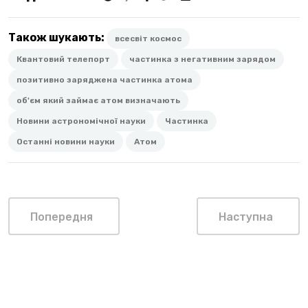
Також шукають:
всесвіт космос
Квантовий телепорт
частинка з негативним зарядом
позитивно заряджена частинка атома
об'єм який займає атом визначають
Новини астрономічної науки
Частинка
Останні новини науки
Атом
Попередня
Наступна