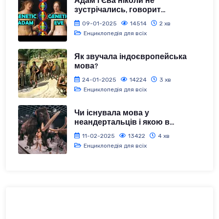
Адам і Єва ніколи не
зустрічались, говорит...
09-01-2025
14514
2 хв
Енциклопедія для всіх
Як звучала індоєвропейська
мова?
24-01-2025
14224
3 хв
Енциклопедія для всіх
Чи існувала мова у
неандертальців і якою в...
11-02-2025
13422
4 хв
Енциклопедія для всіх