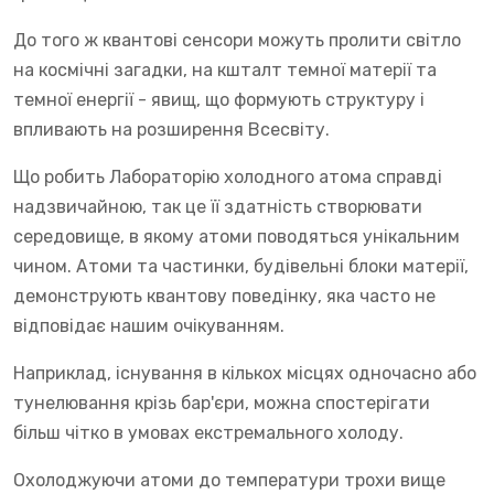
До того ж квантові сенсори можуть пролити світло
на космічні загадки, на кшталт темної матерії та
темної енергії - явищ, що формують структуру і
впливають на розширення Всесвіту.
Що робить Лабораторію холодного атома справді
надзвичайною, так це її здатність створювати
середовище, в якому атоми поводяться унікальним
чином. Атоми та частинки, будівельні блоки матерії,
демонструють квантову поведінку, яка часто не
відповідає нашим очікуванням.
Наприклад, існування в кількох місцях одночасно або
тунелювання крізь бар'єри, можна спостерігати
більш чітко в умовах екстремального холоду.
Охолоджуючи атоми до температури трохи вище