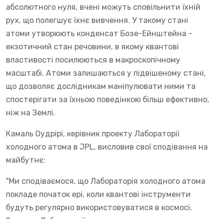
абсолютного нуля, вчені можуть сповільнити їхній
рух, що полегшує їхнє вивчення. У такому стані
атоми утворюють конденсат Бозе-Ейнштейна -
екзотичний стан речовини, в якому квантові
властивості посилюються в макроскопічному
масштабі. Атоми залишаються у підвішеному стані,
що дозволяє дослідникам маніпулювати ними та
спостерігати за їхньою поведінкою більш ефективно,
ніж на Землі.
Камаль Оудрірі, керівник проекту Лабораторії
холодного атома в JPL, висловив свої сподівання на
майбутнє:
"Ми сподіваємося, що Лабораторія холодного атома
покладе початок ері, коли квантові інструменти
будуть регулярно використовуватися в космосі.