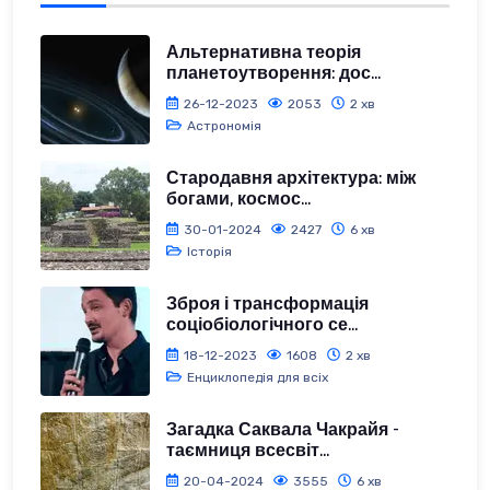
Альтернативна теорія
планетоутворення: дос...
26-12-2023
2053
2 хв
Астрономія
Стародавня архітектура: між
богами, космос...
30-01-2024
2427
6 хв
Історія
Зброя і трансформація
соціобіологічного се...
18-12-2023
1608
2 хв
Енциклопедія для всіх
Загадка Саквала Чакрайя -
таємниця всесвіт...
20-04-2024
3555
6 хв