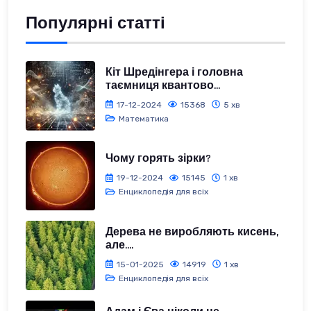
Популярні статті
Кіт Шредінгера і головна
таємниця квантово...
17-12-2024
15368
5 хв
Математика
Чому горять зірки?
19-12-2024
15145
1 хв
Енциклопедія для всіх
Дерева не виробляють кисень,
але....
15-01-2025
14919
1 хв
Енциклопедія для всіх