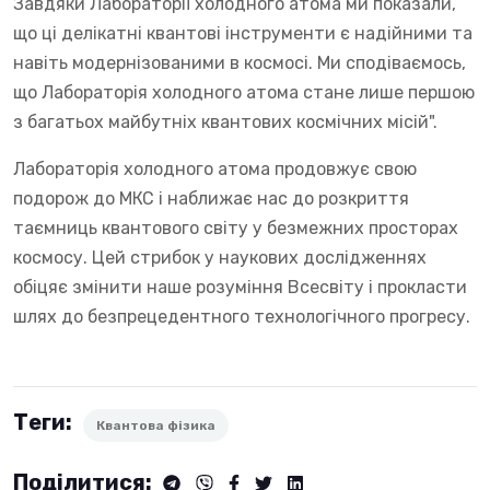
Завдяки Лабораторії холодного атома ми показали,
що ці делікатні квантові інструменти є надійними та
навіть модернізованими в космосі. Ми сподіваємось,
що Лабораторія холодного атома стане лише першою
з багатьох майбутніх квантових космічних місій".
Лабораторія холодного атома продовжує свою
подорож до МКС і наближає нас до розкриття
таємниць квантового світу у безмежних просторах
космосу. Цей стрибок у наукових дослідженнях
обіцяє змінити наше розуміння Всесвіту і прокласти
шлях до безпрецедентного технологічного прогресу.
Теги:
Квантова фізика
Поділитися: