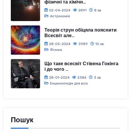
фізичні та хімічн...
02-04-2024
2891
8 хв
Астрономія
Теорія струн обіцяла пояснити
Всесвіт але...
28-05-2024
3989
10 хв
Фізика
Що таке всесвіт Стівена Гокінга
і до чого ...
28-01-2024
2386
3 хв
Енциклопедія для всіх
Пошук