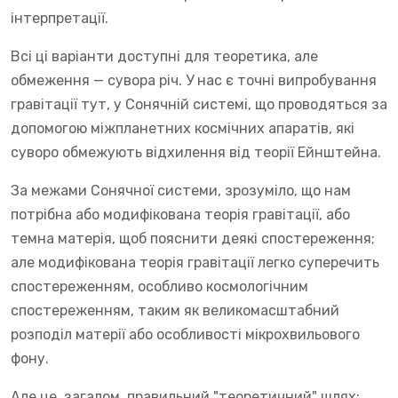
інтерпретації.
Всі ці варіанти доступні для теоретика, але
обмеження — сувора річ. У нас є точні випробування
гравітації тут, у Сонячній системі, що проводяться за
допомогою міжпланетних космічних апаратів, які
суворо обмежують відхилення від теорії Ейнштейна.
За межами Сонячної системи, зрозуміло, що нам
потрібна або модифікована теорія гравітації, або
темна матерія, щоб пояснити деякі спостереження;
але модифікована теорія гравітації легко суперечить
спостереженням, особливо космологічним
спостереженням, таким як великомасштабний
розподіл матерії або особливості мікрохвильового
фону.
Але це, загалом, правильний "теоретичний" шлях: