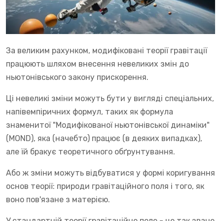
За великим рахунком, модифіковані теорії гравітації
працюють шляхом внесення невеликих змін до
ньютонівського закону прискорення.
Ці невеликі зміни можуть бути у вигляді спеціальних,
напівемпіричних формул, таких як формула
знаменитої "Модифікованої ньютонівської динаміки"
(MOND), яка (начебто) працює (в деяких випадках),
але їй бракує теоретичного обґрунтування.
Або ж зміни можуть відбуватися у формі коригування
основ теорії: природи гравітаційного поля і того, як
воно пов'язане з матерією.
У стандартній теорії гравітаційне поле - це так зване