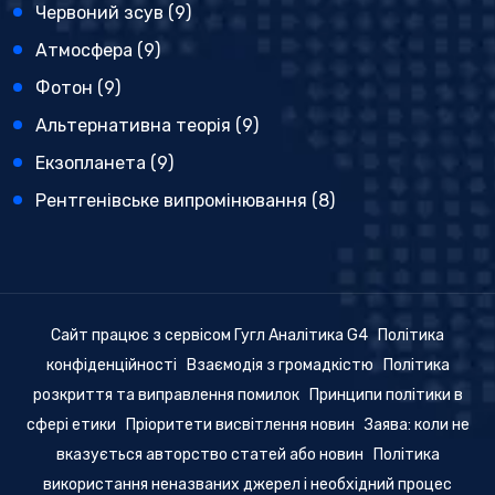
Червоний зсув
(9)
Атмосфера
(9)
Фотон
(9)
Альтернативна теорія
(9)
Екзопланета
(9)
Рентгенівське випромінювання
(8)
Сайт працює з сервісом Гугл Аналітика G4
Політика
конфіденційності
Взаємодія з громадкістю
Політика
розкриття та виправлення помилок
Принципи політики в
сфері етики
Пріоритети висвітлення новин
Заява: коли не
вказується авторство статей або новин
Політика
використання неназваних джерел і необхідний процес