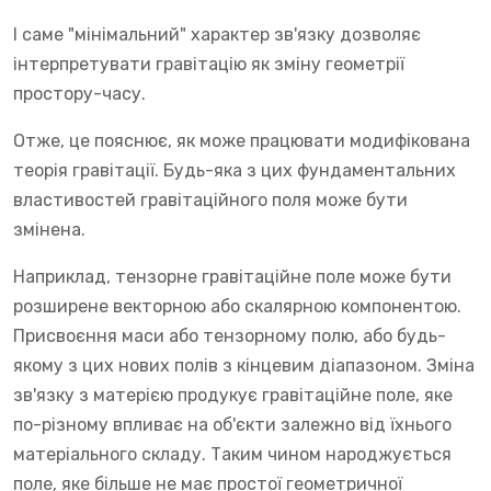
І саме "мінімальний" характер зв'язку дозволяє
інтерпретувати гравітацію як зміну геометрії
простору-часу.
Отже, це пояснює, як може працювати модифікована
теорія гравітації. Будь-яка з цих фундаментальних
властивостей гравітаційного поля може бути
змінена.
Наприклад, тензорне гравітаційне поле може бути
розширене векторною або скалярною компонентою.
Присвоєння маси або тензорному полю, або будь-
якому з цих нових полів з кінцевим діапазоном. Зміна
зв'язку з матерією продукує гравітаційне поле, яке
по-різному впливає на об'єкти залежно від їхнього
матеріального складу. Таким чином народжується
поле, яке більше не має простої геометричної