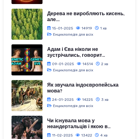
Дерева не виробляють кисень,
але....
15-01-2025
14919
1 хв
Енциклопедія для всіх
Адам і Єва ніколи не
зустрічались, говорит...
09-01-2025
14514
2 хв
Енциклопедія для всіх
Як звучала індоєвропейська
мова?
24-01-2025
14225
3 хв
Енциклопедія для всіх
Чи існувала мова у
неандертальців і якою в...
11-02-2025
13422
4 хв