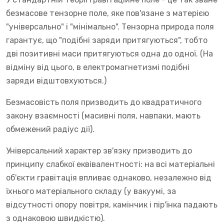
безмасове тензорне поле, яке пов'язане з матерією
"універсально" і "мінімально". Тензорна природа поля
гарантує, що "подібні заряди притягуються", тобто
дві позитивні маси притягуються одна до одної. (На
відміну від цього, в електромагнетизмі подібні
заряди відштовхуються.)
Безмасовість поля призводить до квадратичного
закону взаємності (масивні поля, навпаки, мають
обмежений радіус дії).
Універсальний характер зв'язку призводить до
принципу слабкої еквівалентності: на всі матеріальні
об'єкти гравітація впливає однаково, незалежно від
їхнього матеріального складу (у вакуумі, за
відсутності опору повітря, камінчик і пір'їнка падають
з однаковою швидкістю).