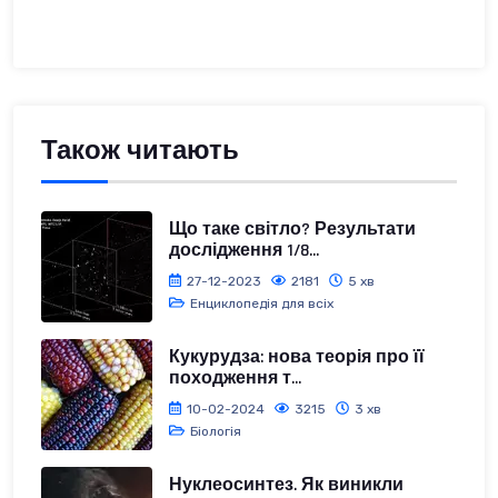
Також читають
Що таке світло? Результати
дослідження 1/8...
27-12-2023
2181
5 хв
Енциклопедія для всіх
Кукурудза: нова теорія про її
походження т...
10-02-2024
3215
3 хв
Біологія
Нуклеосинтез. Як виникли