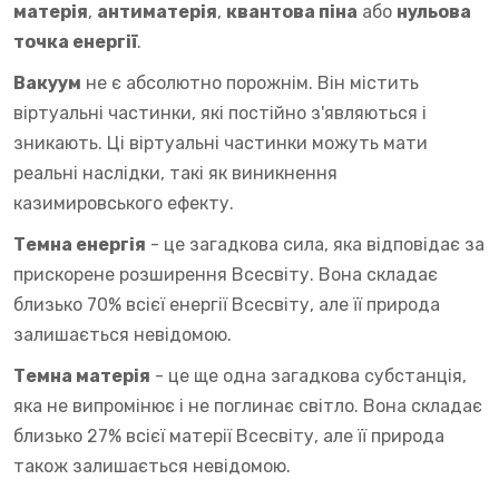
матерія
,
антиматерія
,
квантова піна
або
нульова
точка енергії
.
Вакуум
не є абсолютно порожнім. Він містить
віртуальні частинки, які постійно з'являються і
зникають. Ці віртуальні частинки можуть мати
реальні наслідки, такі як виникнення
казимировського ефекту.
Темна енергія
- це загадкова сила, яка відповідає за
прискорене розширення Всесвіту. Вона складає
близько 70% всієї енергії Всесвіту, але її природа
залишається невідомою.
Темна матерія
- це ще одна загадкова субстанція,
яка не випромінює і не поглинає світло. Вона складає
близько 27% всієї матерії Всесвіту, але її природа
також залишається невідомою.