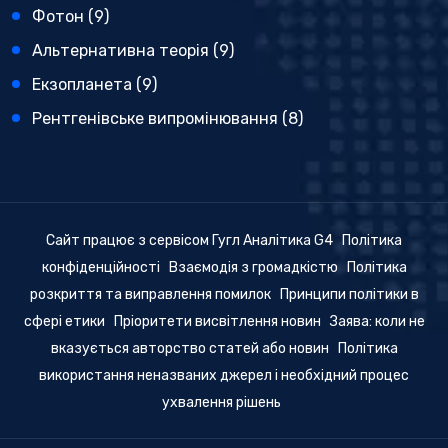
Фотон
(9)
Альтернативна теорія
(9)
Екзопланета
(9)
Рентгенівське випромінювання
(8)
Сайт працює з сервісом Гугл Аналітика G4
Політика
конфіденційності
Взаємодія з громадкістю
Політика
розкриття та виправлення помилок
Принципи політики в
сфері етики
Пріоритети висвітлення новин
Заява: коли не
вказується авторство статей або новин
Політика
використання неназваних джерел і необхідний процес
ухвалення рішень