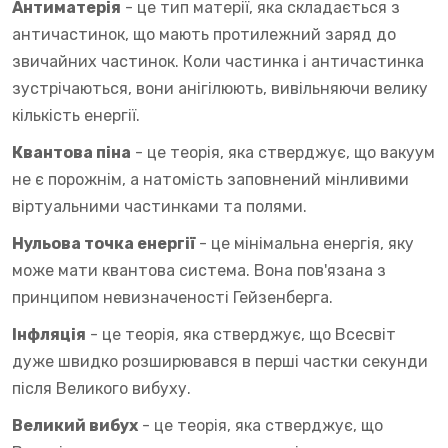
Антиматерія
- це тип матерії, яка складається з
античастинок, що мають протилежний заряд до
звичайних частинок. Коли частинка і античастинка
зустрічаються, вони анігілюють, вивільняючи велику
кількість енергії.
Квантова піна
- це теорія, яка стверджує, що вакуум
не є порожнім, а натомість заповнений мінливими
віртуальними частинками та полями.
Нульова точка енергії
- це мінімальна енергія, яку
може мати квантова система. Вона пов'язана з
принципом невизначеності Гейзенберга.
Інфляція
- це теорія, яка стверджує, що Всесвіт
дуже швидко розширювався в перші частки секунди
після Великого вибуху.
Великий вибух
- це теорія, яка стверджує, що