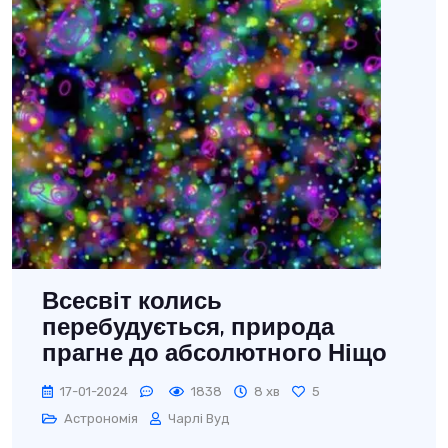
Всесвіт колись
перебудується, природа
прагне до абсолютного Ніщо
17-01-2024
1838
8 хв
5
Астрономія
Чарлі Вуд