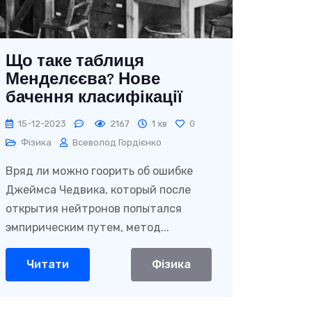
Що таке таблиця
Менделєєва? Нове
бачення класифікації
хімічних елементів
15-12-2023
2167
1 хв
0
Фізика
Всеволод Гордієнко
Вряд ли можно гоорить об ошибке
Джеймса Чедвика, который после
открытия нейтронов попытался
эмпирическим путем, метод...
Читати
Фізика