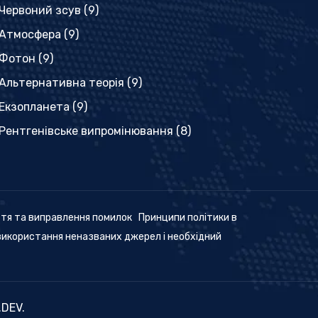
Червоний зсув
(9)
Атмосфера
(9)
Фотон
(9)
Альтернативна теорія
(9)
Екзопланета
(9)
Рентгенівське випромінювання
(8)
ття та виправлення помилок
Принципи політики в
використання неназваних джерел і необхідний
.DEV
.