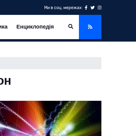
Ми в соц. мережах:
ика
Енциклопедія
он