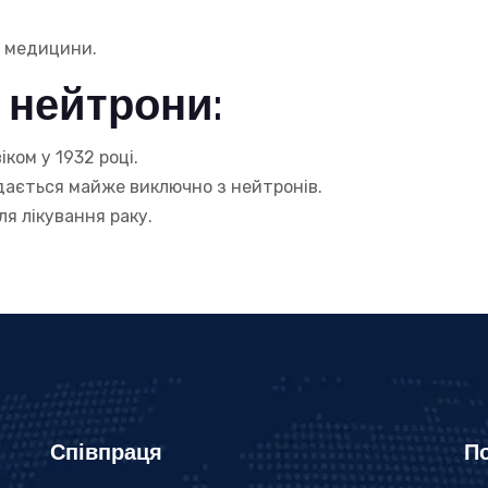
а медицини.
 нейтрони:
ком у 1932 році.
адається майже виключно з нейтронів.
я лікування раку.
Співпраця
По