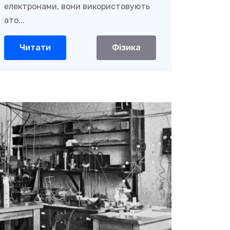
електронами, вони використовують
ато...
Читати
Фізика