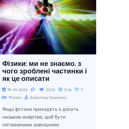
Фізики: ми не знаємо, з
чого зроблені частинки і
як це описати
18-01-2024
2062
3 хв
3
Фізика
Всеволод Гордієнко
Якщо фотони приходять з досить
низькою енергією, щоб бути
поглиненими зовнішніми