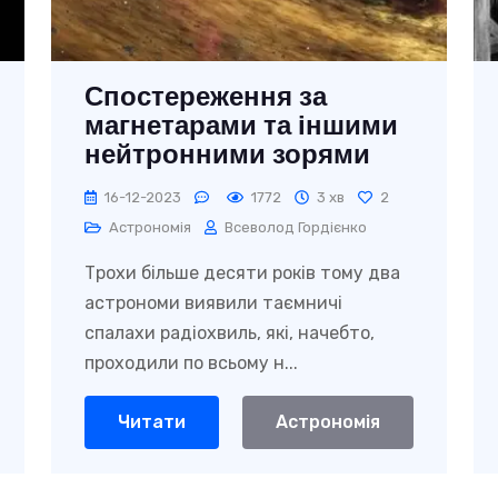
Спостереження за
магнетарами та іншими
нейтронними зорями
вказує, що понадсвітова
16-12-2023
1772
3 хв
2
швідкість можлива
Астрономія
Всеволод Гордієнко
Трохи більше десяти років тому два
астрономи виявили таємничі
спалахи радіохвиль, які, начебто,
проходили по всьому н...
Читати
Астрономія