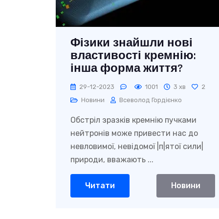
Фізики знайшли нові
властивості кремнію:
інша форма життя?
29-12-2023
1001
3 хв
2
Новини
Всеволод Гордієнко
Обстріл зразків кремнію пучками
нейтронів може привести нас до
невловимої, невідомої |п|ятої сили|
природи, вважають ...
Читати
Новини