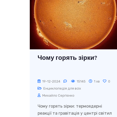
Чому горять зірки?
19-12-2024
15145
1 хв
0
Енциклопедія для всіх
Михайло Сергієнко
Чому горять зірки: термоядерні
реакції та гравітація у центрі світил