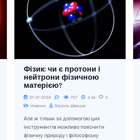
Фізик: чи є протони і
нейтрони фізичною
матерією?
21-01-2024
707
2 хв
2
Новини
Василь Швецов
Але ж тільки за допомогою цих
інструментів можливо пояснити
фізичну природу і філософську