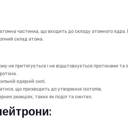
атомна частинка, що входить до складу атомного ядра. 
опний склад атома.
ому не притягується і не відштовхується протонами та
протона.
ильній ядерній силі.
ватися, що призводить до утворення ізотопів.
рних реакціях, таких як поділ та синтез.
нейтрони: