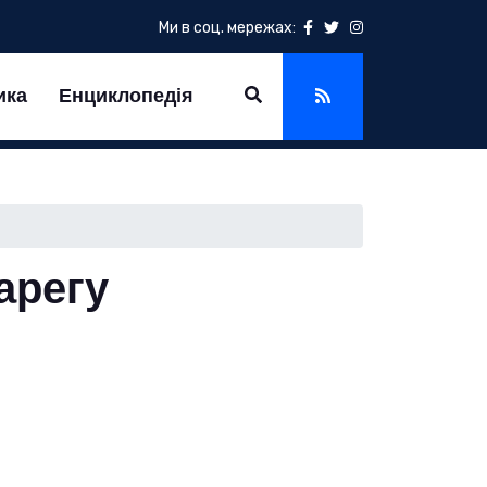
Ми в соц. мережах:
ика
Енциклопедія
рарегу