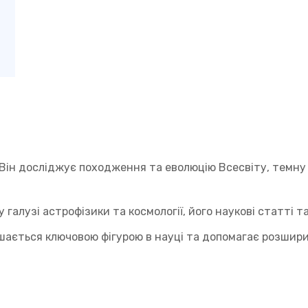
. Він досліджує походження та еволюцію Всесвіту, темну 
галузі астрофізики та космології, його наукові статті та
ишається ключовою фігурою в науці та допомагає розшир