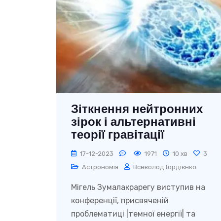
Зіткнення нейтронних
зірок і альтернативні
теорії гравітації
17-12-2023
1971
10 хв
3
Астрономія
Всеволод Гордієнко
Мігель Зумалакрарегу виступив на
конференції, присвяченій
проблематиці |темної енергії| та