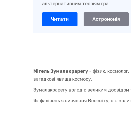
альтернативним теоріям гра...
Читати
Астрономія
Мігель Зумалакрарегу
- фізик, космолог
загадкові явища космосу.
Зумалакрарегу володіє великим досвідом у 
Як фахівець з вивчення Всесвіту, він зал