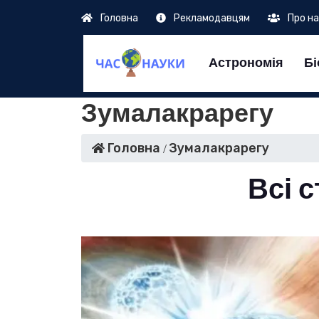
Головна
Рекламодавцям
Про н
Астрономія
Бі
Зумалакрарегу
Головна
Зумалакрарегу
Всі с