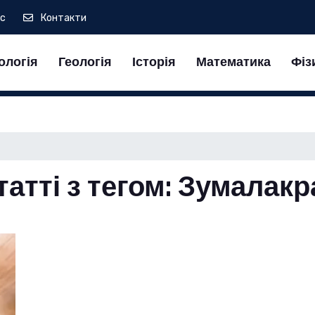
ас
Контакти
ологія
Геологія
Історія
Математика
Фіз
татті з тегом: Зумалак