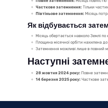
Повне затемнення:
Місяць повністю 
Часткове затемнення:
Тільки частин
Півтіньове затемнення:
Місяць потра
Як відбувається зате
Місяць обертається навколо Землі по е
Площина місячної орбіти нахилена до 
Затемнення можливі лише в повний мі
Наступні затемн
28 жовтня 2024 року:
Повне затемн
14 березня 2025 року:
Часткове зат