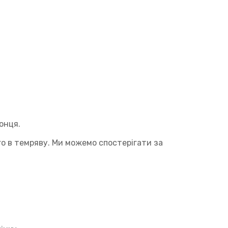
онця.
го в темряву. Ми можемо спостерігати за