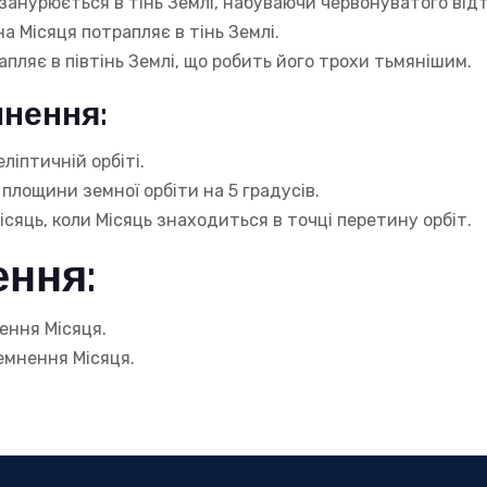
занурюється в тінь Землі, набуваючи червонуватого відт
а Місяця потрапляє в тінь Землі.
пляє в півтінь Землі, що робить його трохи тьмянішим.
мнення:
ліптичній орбіті.
площини земної орбіти на 5 градусів.
сяць, коли Місяць знаходиться в точці перетину орбіт.
ення:
ення Місяця.
емнення Місяця.