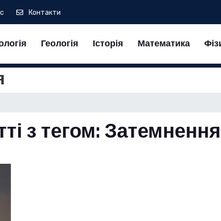
ас
Контакти
ологія
Геологія
Історія
Математика
Фіз
я
тті з тегом: Затемненн