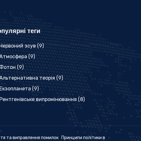
пулярні теги
Червоний зсув
(9)
Атмосфера
(9)
Фотон
(9)
Альтернативна теорія
(9)
Екзопланета
(9)
Рентгенівське випромінювання
(8)
ття та виправлення помилок
Принципи політики в