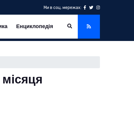
Ми в соц. мережах:
ика
Енциклопедія
я місяця