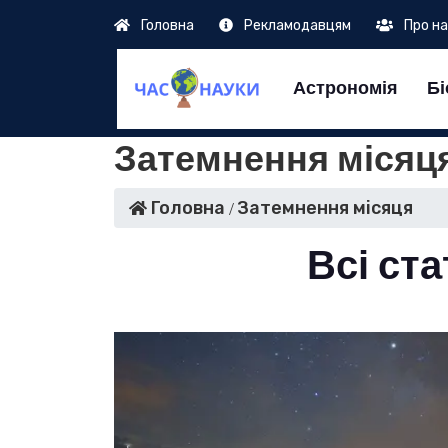
Головна
Рекламодавцям
Про н
Астрономія
Бі
Затемнення місяц
Головна
Затемнення місяця
Всі ста