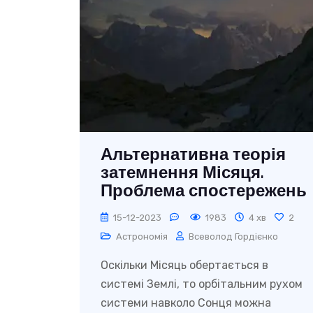
Альтернативна теорія
затемнення Місяця.
Проблема спостережень
15-12-2023
1983
4 хв
2
Астрономія
Всеволод Гордієнко
Оскільки Місяць обертається в
системі Землі, то орбітальним рухом
системи навколо Сонця можна