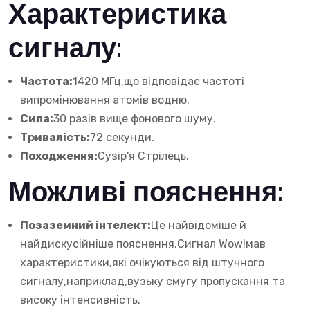
Характеристика
сигналу:
Частота:
1420 МГц,що відповідає частоті
випромінювання атомів водню.
Сила:
30 разів вище фонового шуму.
Тривалість:
72 секунди.
Походження:
Сузір'я Стрілець.
Можливі пояснення:
Позаземний інтелект:
Це найвідоміше й
найдискусійніше пояснення.Сигнал Wow!мав
характеристики,які очікуються від штучного
сигналу,наприклад,вузьку смугу пропускання та
високу інтенсивність.