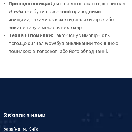
Природні явища:
Деякі вчені вважають,що сигнал
Wow!може бути пояснений природними
явищами,такими як комети,спалахи зірок або
викиди газу з міжзоряних хмар.
Технічні помилки:
Також існує ймовірність
того,що сигнал Wow!був викликаний технічною
помилкою в телескопі або його обладнанні.
Зв'язок з нами
Україна, м. Київ