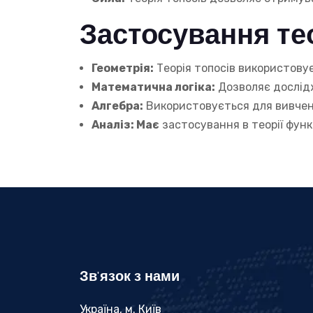
Застосування тео
Геометрія:
Теорія топосів використовуєт
Математична логіка:
Дозволяє дослідж
Алгебра:
Використовується для вивчення
Аналіз: Має
застосування в теорії функ
Зв'язок з нами
Україна, м. Київ