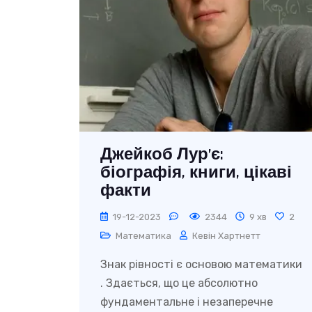
Джейкоб Лур’є:
біографія, книги, цікаві
факти
19-12-2023
2344
9 хв
2
Математика
Кевін Хартнетт
Знак рівності є основою математики
. Здається, що це абсолютно
фундаментальне і незаперечне