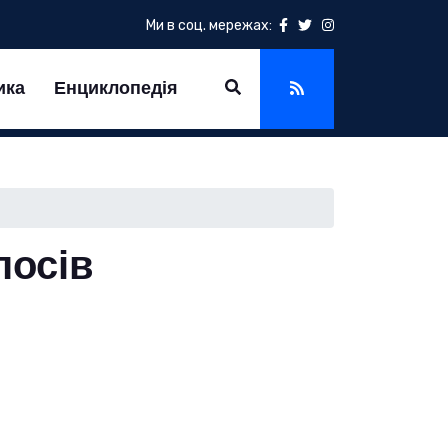
Ми в соц. мережах:
ика
Енциклопедія
опосів