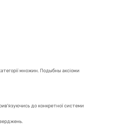
категорії множин. Подыбны аксіоми
прив'язуючись до конкретної системи
тверджень.