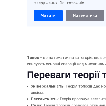
твердження. Як і тотожніс...
Читати
Математика
Топос
– це математична категорія, що во
описують основні операції над множинами,
Переваги теорії 
Універсальність:
Теорія топосів дає м
аксіом.
Елегантність:
Теорія пропонує елеган
Сила:
Теорія топосів дозволяє отримува