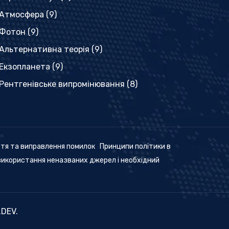
Атмосфера
(9)
Фотон
(9)
Альтернативна теорія
(9)
Екзопланета
(9)
Рентгенівське випромінювання
(8)
ття та виправлення помилок
Принципи політики в
використання неназваних джерел і необхідний
.DEV
.