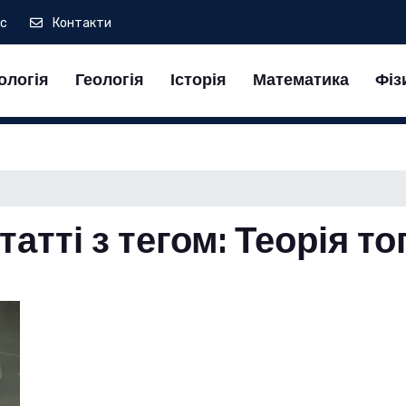
ас
Контакти
ологія
Геологія
Історія
Математика
Фіз
татті з тегом: Теорія т