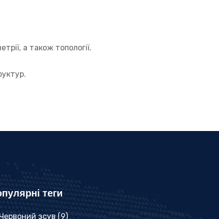
рії, а також топології.
руктур.
пулярні теги
Червоний зсув
(9)