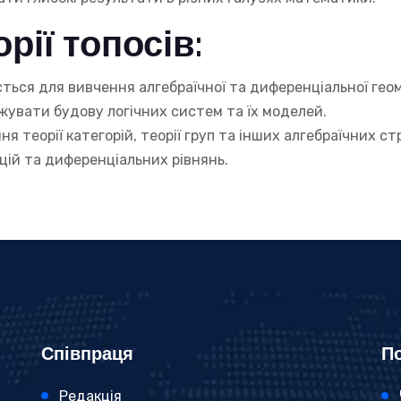
рії топосів:
ься для вивчення алгебраїчної та диференціальної геомет
увати будову логічних систем та їх моделей.
 теорії категорій, теорії груп та інших алгебраїчних ст
цій та диференціальних рівнянь.
Співпраця
По
Редакція