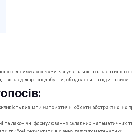
лодіє певними аксіомами, які узагальнюють властивості 
 такі як декартові добутки, об'єднання та підмножини.
топосів:
ожливість вивчати математичні об'єкти абстрактно, не 
тні та лаконічні формулювання складних математичних 
ти глибокі результати в різних галузях математики.