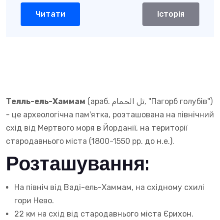
Читати
Історія
Телль-ель-Хаммам
(араб. تل الحمام‎, "Пагорб голубів")
- це археологічна пам'ятка, розташована на північний
схід від Мертвого моря в Йорданії, на території
стародавнього міста (1800-1550 рр. до н.е.).
Розташування
:
На північ від Ваді-ель-Хаммам, на східному схилі
гори Нево.
22 км на схід від стародавнього міста Єрихон.