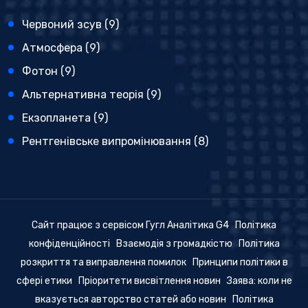
Червоний зсув
(9)
Атмосфера
(9)
Фотон
(9)
Альтернативна теорія
(9)
Екзопланета
(9)
Рентгенівське випромінювання
(8)
Сайт працює з сервісом Гугл Аналітика G4
Політика
конфіденційності
Взаємодія з громадкістю
Політика
розкриття та виправлення помилок
Принципи політики в
сфері етики
Пріоритети висвітлення новин
Заява: коли не
вказується авторство статей або новин
Політика