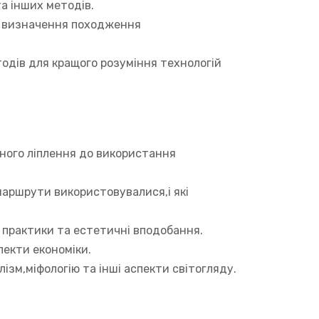
та інших методів.
ля визначення походження
одів для кращого розуміння технологій
чного ліплення до використання
маршрути використовувалися,і які
і практики та естетичні вподобання.
пекти економіки.
ізм,міфологію та інші аспекти світогляду.