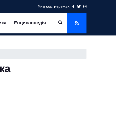
Ми в соц. мережах:
ика
Енциклопедія
іка