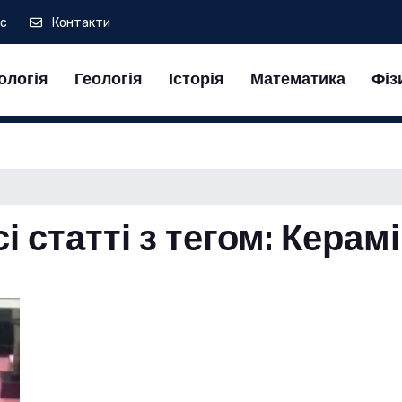
ас
Контакти
ологія
Геологія
Історія
Математика
Фіз
і статті з тегом: Керам