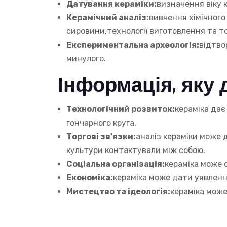
Датування кераміки:
визначення віку к
Керамічний аналіз:
вивчення хімічного
сировини,технології виготовлення та то
Експериментальна археологія:
відтво
минулого.
Інформація, яку 
Технологічний розвиток:
кераміка дає
гончарного круга.
Торгові зв'язки:
аналіз кераміки може 
культури контактували між собою.
Соціальна організація:
кераміка може 
Економіка:
кераміка може дати уявлення
Мистецтво та ідеологія:
кераміка може