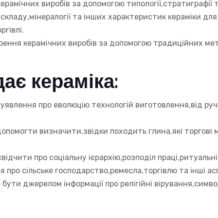
ерамічних виробів за допомогою типології,стратиграфії 
 складу,мінералогії та інших характеристик кераміки д
ргівлі.
рення керамічних виробів за допомогою традиційних мет
дає кераміка:
 уявлення про еволюцію технологій виготовлення,від ру
допомогти визначити,звідки походить глина,які торгові 
свідчити про соціальну ієрархію,розподіл праці,ритуальн
 про сільське господарство,ремесла,торгівлю та інші ас
 бути джерелом інформації про релігійні вірування,символ