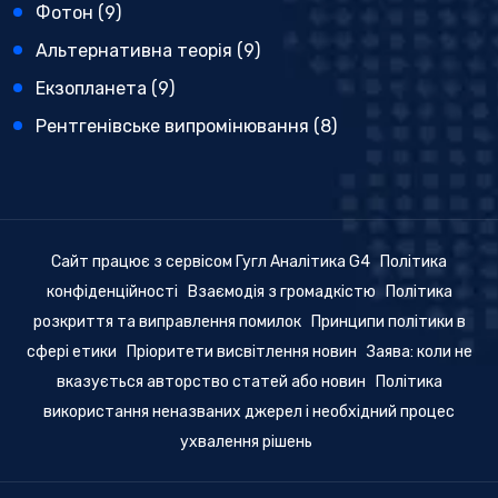
Фотон
(9)
Альтернативна теорія
(9)
Екзопланета
(9)
Рентгенівське випромінювання
(8)
Сайт працює з сервісом Гугл Аналітика G4
Політика
конфіденційності
Взаємодія з громадкістю
Політика
розкриття та виправлення помилок
Принципи політики в
сфері етики
Пріоритети висвітлення новин
Заява: коли не
вказується авторство статей або новин
Політика
використання неназваних джерел і необхідний процес
ухвалення рішень