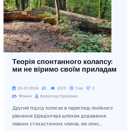
Теорія спонтанного колапсу:
ми не віримо своїм приладам
23-01-2024
2375
3 хв
2
Фізика
Всеволод Гордієнко
Другий підхід полягає в перегляді лінійного
рівняння Шредінгера шляхом додавання
певних стохастичних членів, які опис...