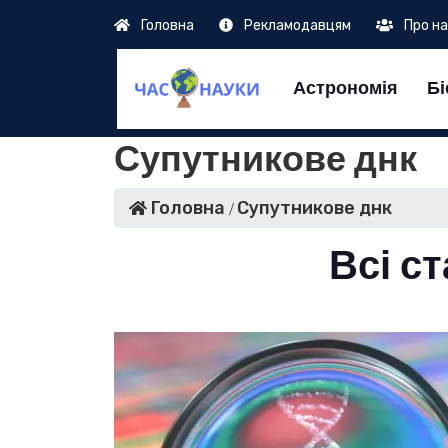
Головна
Рекламодавцям
Про н
Астрономія
Бі
Супутникове днк
Головна
Супутникове днк
Всі ст