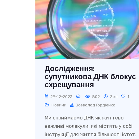
Дослідження:
супутникова ДНК блокує
схрещування
29-12-2023
802
2 хв
1
Новини
Всеволод Гордієнко
Ми сприймаємо ДНК як життєво
важливі молекули, які містять у собі
інструкції для життя більшості істот.