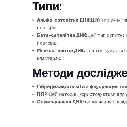
Типи:
Альфа-сателітна ДНК:
Цей тип супутни
повторів.
Бета-сателітна ДНК:
Цей тип супутник
повторів.
Міні-сателітна ДНК:
Цей тип супутнико
кластерах.
Методи дослідже
Гібридизація in situ з флуоресцентни
ПЛР:
Цей метод використовується для а
Секвенування ДНК:
визначення послід