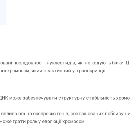
ані послідовності нуклеотидів, які не кодують білки. Ц
ні хромосом, який неактивний у транскрипції.
НК може забезпечувати структурну стабільність хромос
 вплива.nm на експресію генів, розташованих поблизу ни
оже грати роль у еволюції хромосом,