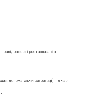
і послідовності розташовані в
ом, допомагаючи сегрегаці] під час
х.