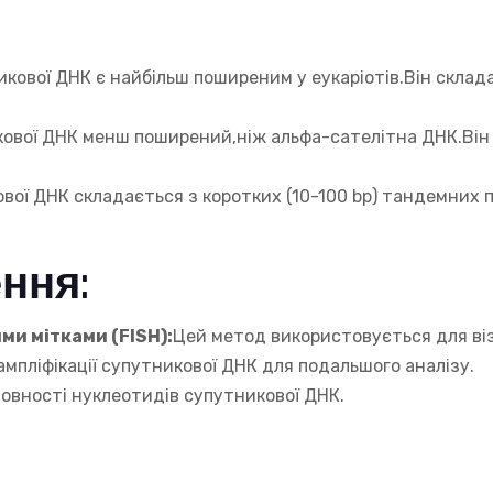
кової ДНК є найбільш поширеним у еукаріотів.Він склад
ової ДНК менш поширений,ніж альфа-сателітна ДНК.Він 
вої ДНК складається з коротких (10-100 bp) тандемних п
ння:
ми мітками (FISH):
Цей метод використовується для віз
мпліфікації супутникової ДНК для подальшого аналізу.
овності нуклеотидів супутникової ДНК.