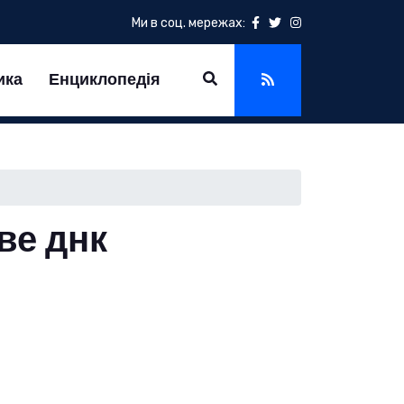
Ми в соц. мережах:
ика
Енциклопедія
ове днк