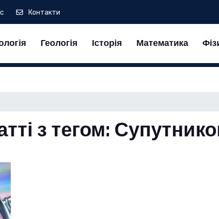
ас
Контакти
ологія
Геологія
Історія
Математика
Фіз
атті з тегом: Супутник