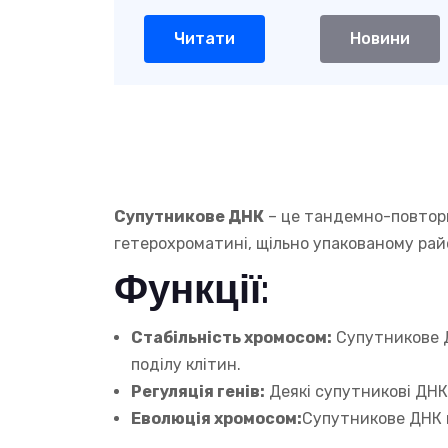
Читати
Новини
Супутникове ДНК
– це тандемно-повторюв
гетерохроматині, щільно упакованому райо
Функції:
Стабільність хромосом:
Супутникове Д
поділу клітин.
Регуляція генів:
Деякі супутникові ДНК
Еволюція хромосом:
Супутникове ДНК м