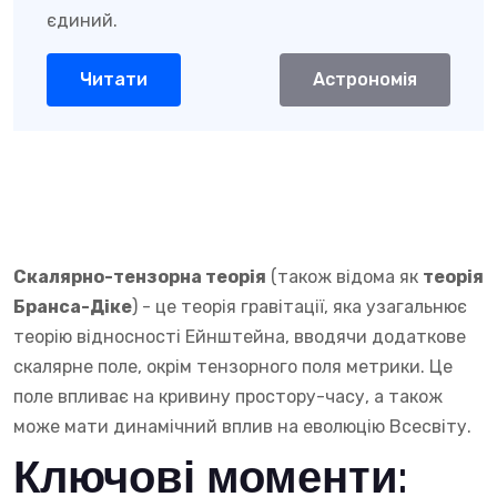
єдиний.
Читати
Астрономія
Скалярно-тензорна теорія
(також відома як
теорія
Бранса-Діке
) - це теорія гравітації, яка узагальнює
теорію відносності Ейнштейна, вводячи додаткове
скалярне поле, окрім тензорного поля метрики. Це
поле впливає на кривину простору-часу, а також
може мати динамічний вплив на еволюцію Всесвіту.
Ключові моменти: