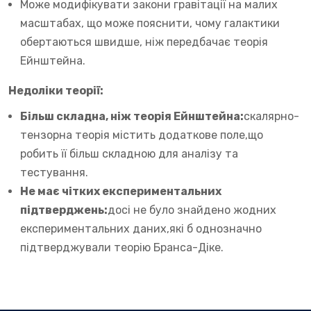
Може модифікувати закони гравітації на малих
масштабах, що може пояснити, чому галактики
обертаються швидше, ніж передбачає теорія
Ейнштейна.
Недоліки теорії:
Більш складна, ніж теорія Ейнштейна:
скалярно-
тензорна теорія містить додаткове поле,що
робить її більш складною для аналізу та
тестування.
Не має чітких експериментальних
підтверджень:
досі не було знайдено жодних
експериментальних даних,які б однозначно
підтверджували теорію Бранса-Діке.