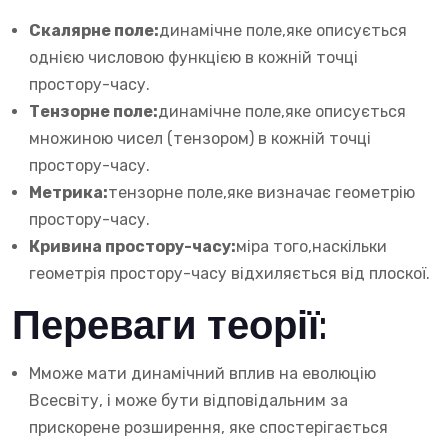
Скалярне поле:
динамічне поле,яке описується
однією числовою функцією в кожній точці
простору-часу.
Тензорне поле:
динамічне поле,яке описується
множиною чисел (тензором) в кожній точці
простору-часу.
Метрика:
тензорне поле,яке визначає геометрію
простору-часу.
Кривина простору-часу:
міра того,наскільки
геометрія простору-часу відхиляється від плоскої.
Переваги теорії:
Мможе мати динамічний вплив на еволюцію
Всесвіту, і може бути відповідальним за
прискорене розширення, яке спостерігається