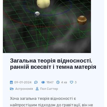
Загальна теорія відносності,
ранній всесвіт і темна матерія
09-01-2024
1847
4 хв
3
Астрономія
Пол Саттер
Хоча загальна теорія відносності є
найпростішим підходом до гравітації, він не