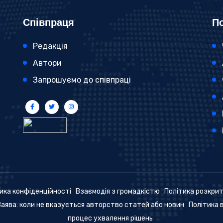
Співпраця
По
Редакція
Автори
Запрошуємо до співпраці
ика конфіденційності
Взаємодія з громадкістю
Політика розкри
Заява: коли не вказується авторство статей або новин
Політика 
процес ухвалення рішень