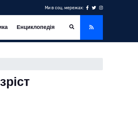
Ми в соц. мережах:
ика
Енциклопедія
 зріст