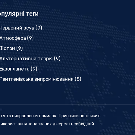
пулярні теги
Червоний зсув
(9)
Атмосфера
(9)
Фотон
(9)
Альтернативна теорія
(9)
Екзопланета
(9)
Рентгенівське випромінювання
(8)
ття та виправлення помилок
Принципи політики в
використання неназваних джерел і необхідний