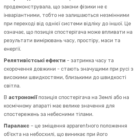
продемонструвала, що закони фізики не є
інваріантними, тобто не залишаються незмінними
при переході від однієї системи відліку до іншої. Це
означає, що позиція спостерігача може впливати на
результати вимірювань часу, простіру, маси та
енергії.
Релятивістські ефекти
- затримка часу та
скорочення довжини - стають значущими при русі з
високими швидкостями, близькими до швидкості
світла.
В
астрономії
позиція спостерігача на Землі або на
космічному апараті має велике значення для
спостережень за небесними тілами.
Паралакс
– це зміщення apparentного положення
об'єкта на небосхилі, що виникає при його