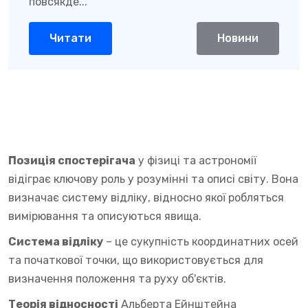
повсякде...
Читати
Новини
Позиція спостерігача
у фізиці та астрономії
відіграє ключову роль у розумінні та описі світу. Вона
визначає систему відліку, відносно якої робляться
вимірювання та описуються явища.
Система відліку
– це сукупність координатних осей
та початкової точки, що використовується для
визначення положення та руху об'єктів.
Теорія відносності
Альберта Ейнштейна