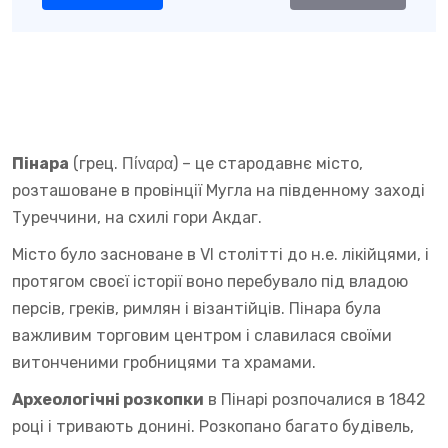
Пінара
(грец. Πίναρα) – це стародавнє місто,
розташоване в провінції Мугла на південному заході
Туреччини, на схилі гори Акдаг.
Місто було засноване в VI столітті до н.е. лікійцями, і
протягом своєї історії воно перебувало під владою
персів, греків, римлян і візантійців. Пінара була
важливим торговим центром і славилася своїми
витонченими гробницями та храмами.
Археологічні розкопки
в Пінарі розпочалися в 1842
році і тривають донині. Розкопано багато будівель,