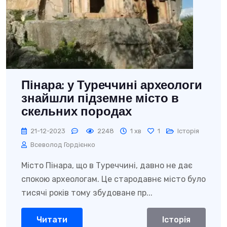
Пінара: у Туреччині археологи
знайшли підземне місто в
скельних породах
21-12-2023
2248
1 хв
1
Історія
Всеволод Гордієнко
Місто Пінара, що в Туреччині, давно не дає
спокою археологам. Це стародавнє місто було
тисячі років тому збудоване пр...
Читати
Історія