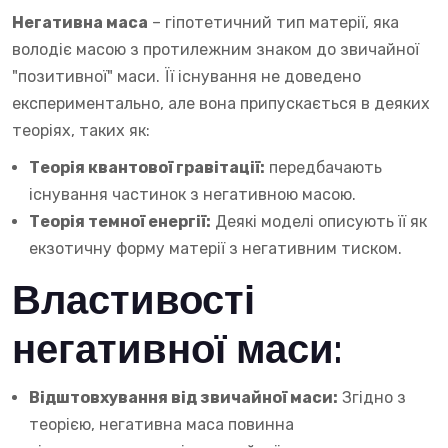
Негативна маса
– гіпотетичний тип матерії, яка
володіє масою з протилежним знаком до звичайної
"позитивної" маси. Її існування не доведено
експериментально, але вона припускається в деяких
теоріях, таких як:
Теорія квантової гравітації:
передбачають
існування частинок з негативною масою.
Теорія темної енергії:
Деякі моделі описують її як
екзотичну форму матерії з негативним тиском.
Властивості
негативної маси:
Відштовхування від звичайної маси:
Згідно з
теорією, негативна маса повинна