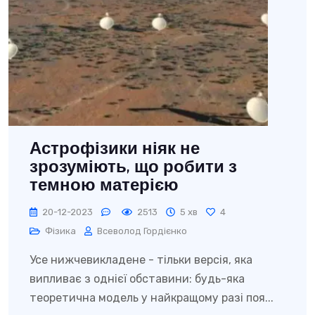
Астрофізики ніяк не
зрозуміють, що робити з
темною матерією
20-12-2023
2513
5 хв
4
Фізика
Всеволод Гордієнко
Усе нижчевикладене - тільки версія, яка
випливає з однієї обставини: будь-яка
теоретична модель у найкращому разі поя...