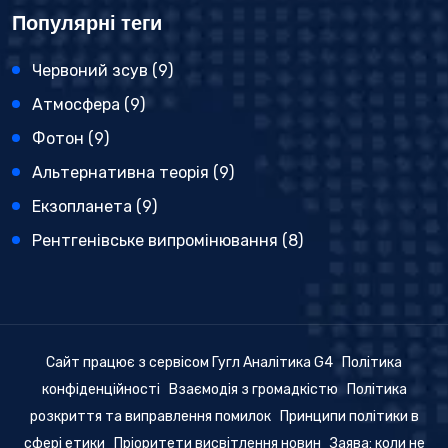
Популярні теги
Червоний зсув
(9)
Атмосфера
(9)
Фотон
(9)
Альтернативна теорія
(9)
Екзопланета
(9)
Рентгенівське випромінювання
(8)
Сайт працює з сервісом Гугл Аналітика G4
Політика
конфіденційності
Взаємодія з громадкістю
Політика
розкриття та виправлення помилок
Принципи політики в
сфері етики
Пріоритети висвітлення новин
Заява: коли не