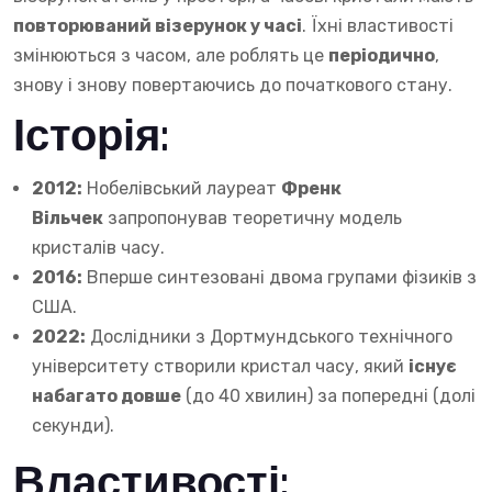
повторюваний візерунок у часі
. Їхні властивості
змінюються з часом, але роблять це
періодично
,
знову і знову повертаючись до початкового стану.
Історія:
2012:
Нобелівський лауреат
Френк
Вільчек
запропонував теоретичну модель
кристалів часу.
2016:
Вперше синтезовані двома групами фізиків з
США.
2022:
Дослідники з Дортмундського технічного
університету створили кристал часу, який
існує
набагато довше
(до 40 хвилин) за попередні (долі
секунди).
Властивості: