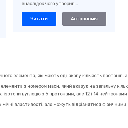
внаслідок чого утворив...
Читати
Астрономія
чного елемента, які мають однакову кількість протонів, ал
лемента з номером маси, який вказує на загальну кількіс
ва ізотопи вуглецю з 6 протонами, але 12 і 14 нейтронами
хімічні властивості, але можуть відрізнятися фізичними