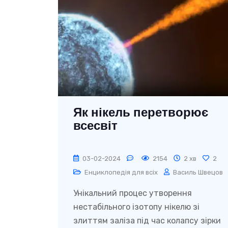
Як нікель перетворює
всесвіт
03-02-2024
2154
2 хв
2
Енциклопедія для всіх
Василь Швецов
Унікальний процес утворення
нестабільного ізотопу нікелю зі
злиттям заліза під час колапсу зірки