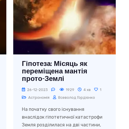
Гіпотеза: Місяць як
переміщена мантія
прото-Землі
26-12-2023
1929
4 хв
1
Астрономія
Всеволод Гордієнко
На початку свого існування
внаслідок гіпотетичної катастрофи
Земля розділилася на дві частини,