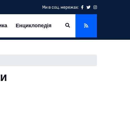
Ми в соц. мережах:
ика
Енциклопедія
пи