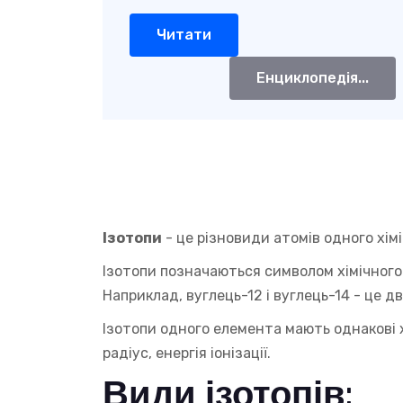
Читати
Енциклопедія...
Ізотопи
- це різновиди атомів одного хімі
Ізотопи позначаються символом хімічного е
Наприклад, вуглець-12 і вуглець-14 - це д
Ізотопи одного елемента мають однакові 
радіус, енергія іонізації.
Види ізотопів: