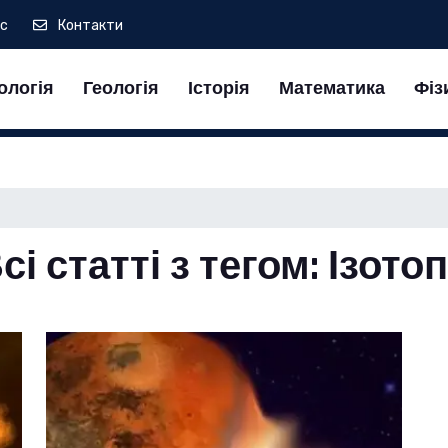
ас
Контакти
ологія
Геологія
Історія
Математика
Фіз
сі статті з тегом: Ізото