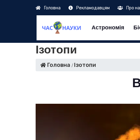
Головна
Рекламодавцям
Про н
Астрономія
Бі
Ізотопи
Головна
Ізотопи
В