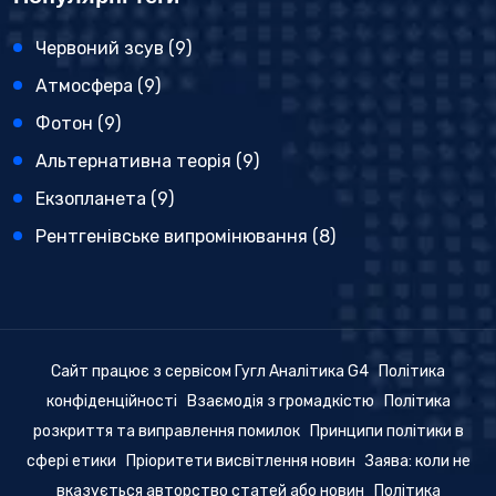
Червоний зсув
(9)
Атмосфера
(9)
Фотон
(9)
Альтернативна теорія
(9)
Екзопланета
(9)
Рентгенівське випромінювання
(8)
Сайт працює з сервісом Гугл Аналітика G4
Політика
конфіденційності
Взаємодія з громадкістю
Політика
розкриття та виправлення помилок
Принципи політики в
сфері етики
Пріоритети висвітлення новин
Заява: коли не
вказується авторство статей або новин
Політика