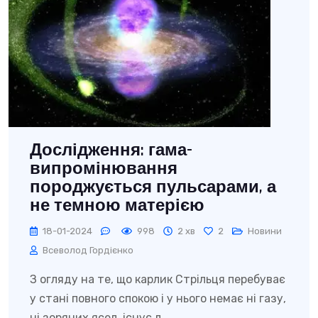
Дослідження: гама-
випромінювання
породжується пульсарами, а
не темною матерією
18-01-2024
998
2 хв
2
Новини
Всеволод Гордієнко
З огляду на те, що карлик Стрільця перебуває
у стані повного спокою і у нього немає ні газу,
ні зоряних ясел, існує л...