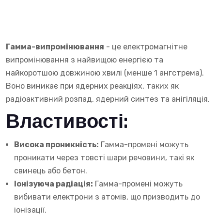
Гамма-випромінювання
- це електромагнітне
випромінювання з найвищою енергією та
найкоротшою довжиною хвилі (менше 1 ангстрема).
Воно виникає при ядерних реакціях, таких як
радіоактивний розпад, ядерний синтез та анігіляція.
Властивості:
Висока проникність:
Гамма-промені можуть
проникати через товсті шари речовини, такі як
свинець або бетон.
Іонізуюча радіація:
Гамма-промені можуть
вибивати електрони з атомів, що призводить до
іонізації.