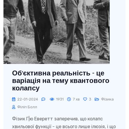
Об’єктивна реальність - це
варіація на тему квантового
колапсу
22-01-2024
1931
7 хв
3
Фізика
Філіп Болл
Фізик Г|ю Еверетт заперечив, що колапс
хвильової функції - це всього лише ілюзія, і що