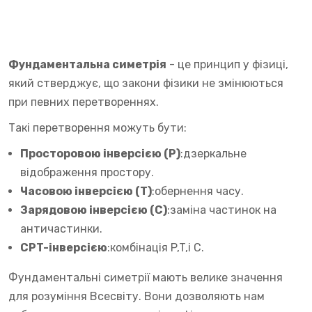
Фундаментальна симетрія
- це принцип у фізиці,
який стверджує, що закони фізики не змінюються
при певних перетвореннях.
Такі перетворення можуть бути:
Просторовою інверсією (P)
:дзеркальне
відображення простору.
Часовою інверсією (T)
:обернення часу.
Зарядовою інверсією (C)
:заміна частинок на
античастинки.
CPT-інверсією
:комбінація P,T,і C.
Фундаментальні симетрії мають велике значення
для розуміння Всесвіту. Вони дозволяють нам