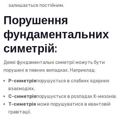
залишається постійним.
Порушення
фундаментальних
симетрій:
Деякі фундаментальні симетрії можуть бути
порушені в певних випадках. Наприклад:
P-симетрія
порушується в слабких ядерних
взаємодіях.
C-симетрія
порушується в розпадах K-мезонів.
T-симетрія
може порушуватися в квантовій
гравітації.