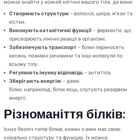
можна знайти у кожній клітині вашого тіла, де вони:
Створюють структури
– волосся, шкіра, м'язи та
кістки.
Виконують каталітичні функції
– ферменти, що
прискорюють хімічні реакції в організмі.
Забезпечують транспорт
– білки переносять
кисень, поживні речовини та інші молекули по
всьому тілу.
Регулюють імунну відповідь
– антитіла.
Зберігають енергію
– деякі
білки, наприклад, білок яєць, слугують резервом
енергії.
Різноманіття білків:
Існує безліч типів білків, кожен з яких має свою
унікальну структуру та функцію. Їх можна