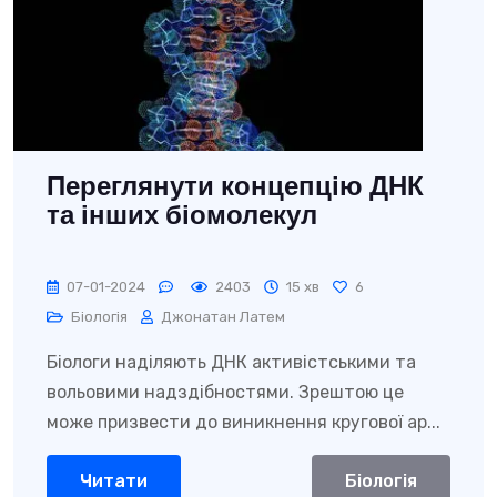
Переглянути концепцію ДНК
та інших біомолекул
07-01-2024
2403
15 хв
6
Біологія
Джонатан Латем
Біологи наділяють ДНК активістськими та
вольовими надздібностями. Зрештою це
може призвести до виникнення кругової ар...
Читати
Біологія