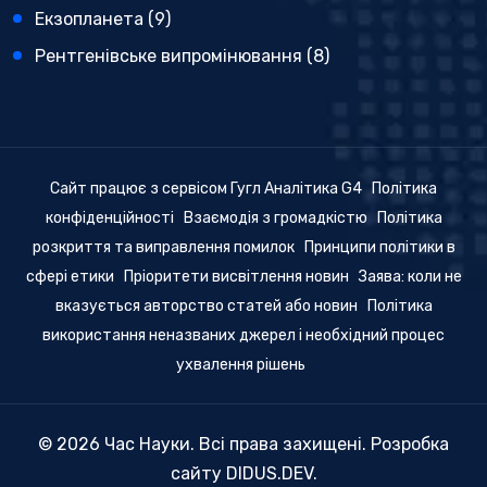
Екзопланета
(9)
Рентгенівське випромінювання
(8)
Сайт працює з сервісом Гугл Аналітика G4
Політика
конфіденційності
Взаємодія з громадкістю
Політика
розкриття та виправлення помилок
Принципи політики в
сфері етики
Пріоритети висвітлення новин
Заява: коли не
вказується авторство статей або новин
Політика
використання неназваних джерел і необхідний процес
ухвалення рішень
© 2026 Час Науки. Всі права захищені. Розробка
сайту
DIDUS.DEV
.