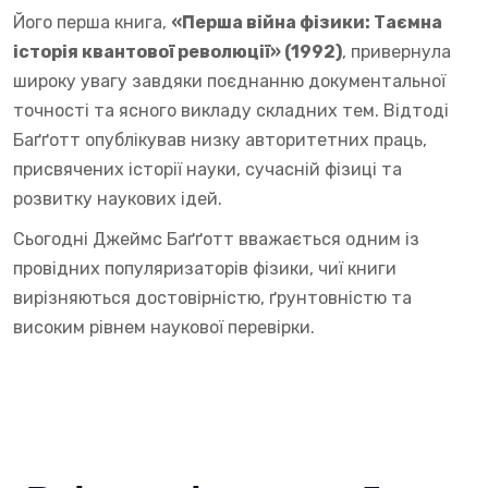
Його перша книга,
«Перша війна фізики: Таємна
історія квантової революції» (1992)
, привернула
широку увагу завдяки поєднанню документальної
точності та ясного викладу складних тем. Відтоді
Баґґотт опублікував низку авторитетних праць,
присвячених історії науки, сучасній фізиці та
розвитку наукових ідей.
Сьогодні Джеймс Баґґотт вважається одним із
провідних популяризаторів фізики, чиї книги
вирізняються достовірністю, ґрунтовністю та
високим рівнем наукової перевірки.