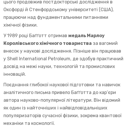
цього продовжив постдокторські дослідження в
Оксфорді й Стенфордському університеті (США),
працюючи над фундаментальними питаннями
хімічної фізики.
У 1989 році Баґґотт отримав
медаль Марлоу
Королівського хімічного товариства
за вагомий
внесок у наукові дослідження. Пізніше він працював
у Shell International Petroleum, де здобув практичний
досвід на межі науки, технологій та промислових
інновацій.
Поєднання глибокої наукової підготовки та навичок
аналітичного письма привело Баґґотта до кар’єри
автора науково-популярної літератури. Він відомий
як один із найточніших і найвідповідальніших
популяризаторів сучасної фізики, зокрема квантової
механіки та космології.