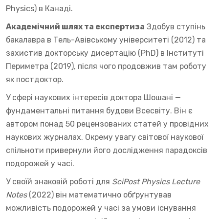
Physics) в Канаді.
Академічний шлях та експертиза
Здобув ступінь
бакалавра в Тель-Авівському університеті (2012) та
захистив докторську дисертацію (PhD) в Інституті
Периметра (2019), після чого продовжив там роботу
як постдоктор.
У сфері наукових інтересів доктора Шошані —
фундаментальні питання будови Всесвіту. Він є
автором понад 50 рецензованих статей у провідних
наукових журналах. Окрему увагу світової наукової
спільноти привернули його дослідження парадоксів
подорожей у часі.
У своїй знаковій роботі для
SciPost Physics Lecture
Notes
(2022) він математично обґрунтував
можливість подорожей у часі за умови існування