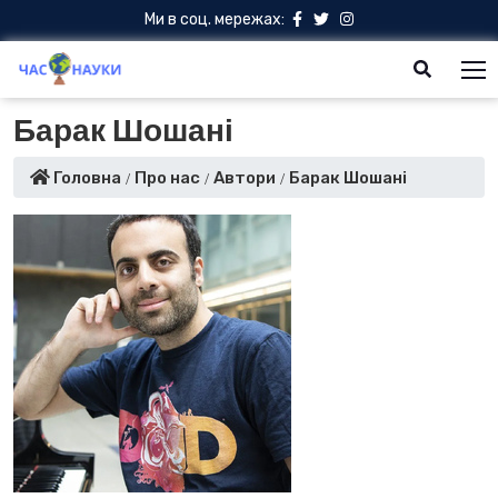
Ми в соц. мережах:
Барак Шошані
Головна
Про нас
Автори
Барак Шошані