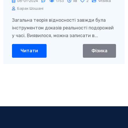
08-01-2024
1753
хв
2
Фізика
Барак Шошані
Загальна теорія відносності завжди була
інструментом доказів реальності подорожей
у часі. Виявилося, можна записати в...
Читати
Фізика